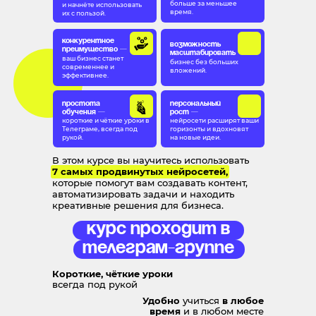
больше за меньшее
и начнёте использовать
время.
их с пользой.
Конкурентное
Возможность
преимущество —
масштабировать
ваш бизнес станет
бизнес без больших
современнее и
вложений.
эффективнее.
Простота
Персональный
обучения —
рост —
короткие и чёткие уроки в
нейросети расширят ваши
Телеграме, всегда под
горизонты и вдохновят
рукой.
на новые идеи.
В этом курсе вы научитесь использовать
7 самых продвинутых
нейросетей,
которые помогут вам создавать контент,
автоматизировать задачи и находить
креативные решения для бизнеса.
Курс проходит в
Телеграм-группе
Короткие, чёткие уроки
всегда под рукой
Удобно
учиться
в любое
время
и в любом месте