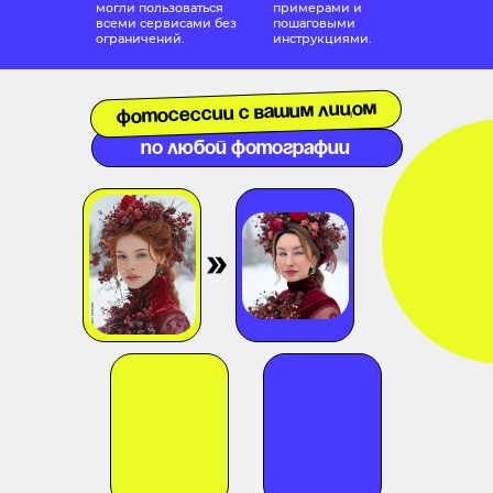
могли пользоваться
примерами и
всеми сервисами без
пошаговыми
ограничений.
инструкциями.
Фотосессии с вашим лицом
по любой фотографии