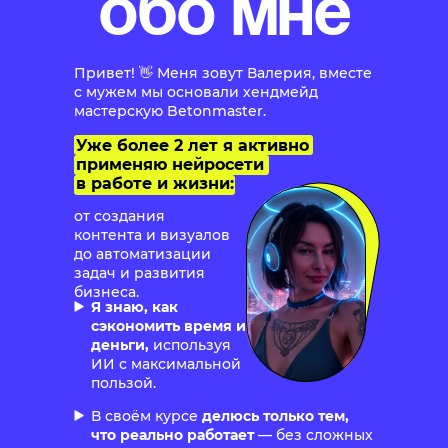
обо мне
Привет! 👋 Меня зовут Валерия, вместе
с мужем мы основали хендмейд
мастерскую Betonmaster.
Уже более 2 лет я активно
применяю нейросети
в работе и жизни:
от создания
контента и визуалов
до автоматизации
задач и развития
бизнеса.
Я знаю, как
сэкономить время и
деньги,
используя
ИИ с максимальной
пользой.
В своём курсе
делюсь только тем,
что реально работает
— без сложных