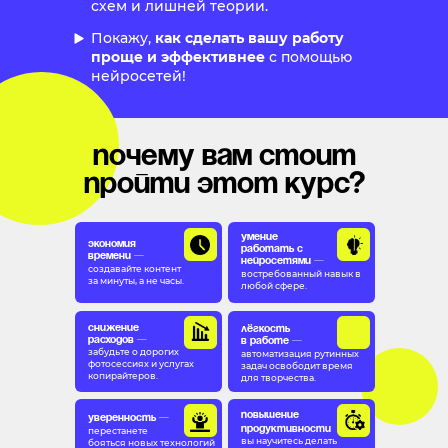
схем и лишней теории.
Покажу,
как сделать вашу работу
проще и эффективнее
с помощью
нейросетей!
Почему вам стоит
пройти этот курс?
Умение
Экономия
работать с
времени —
нейросетями —
создавайте контент
востребованный навык в
за минуты, а не часы.
любой сфере.
Снижение
Лёгкость
расходов —
в работе —
забудьте о дорогих
автоматизация рутинных
фотосессиях и услугах
задач освободит время
копирайтеров.
для творчества.
Повышение
Уверенность —
продуктивности
перестанете
вы научитесь делать
бояться новых технологий