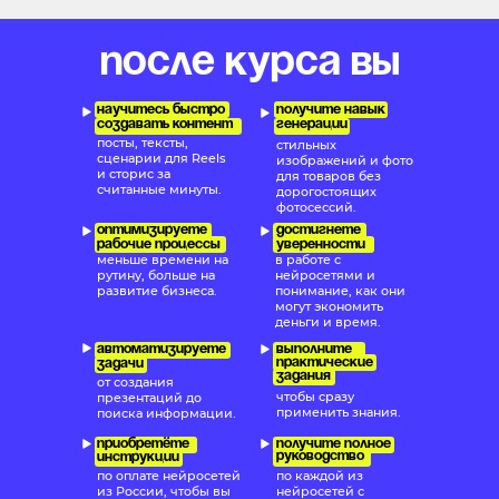
после курса вы
научитесь быстро
получите навык
создавать контент
генерации
посты, тексты,
стильных
сценарии для Reels
изображений и фото
и сторис за
для товаров без
считанные минуты.
дорогостоящих
фотосессий.
оптимизируете
достигнете
рабочие процессы
уверенности
меньше времени на
в работе с
рутину, больше на
нейросетями и
развитие бизнеса.
понимание, как они
могут экономить
деньги и время.
автоматизируете
выполните
практические
задачи
задания
от создания
чтобы сразу
презентаций до
применить знания.
поиска информации.
приобретёте
получите полное
руководство
инструкции
по оплате нейросетей
по каждой из
из России, чтобы вы
нейросетей с