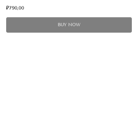
₽
790,00
BUY NOW