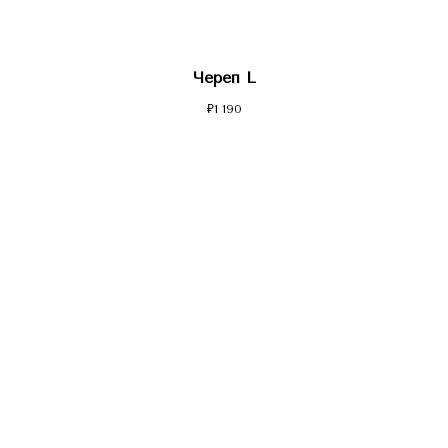
Череп L
₽
1 190