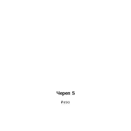
Череп S
₽
490