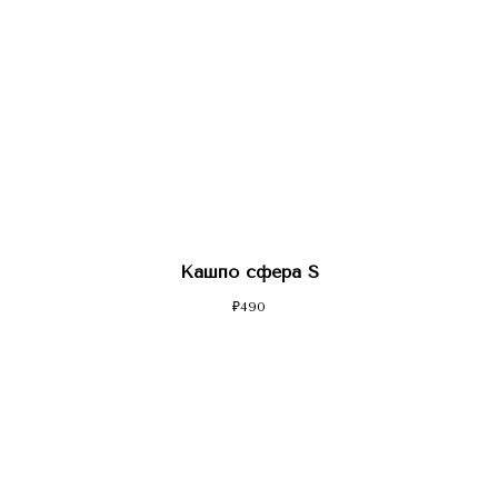
Кашпо сфера S
₽
490