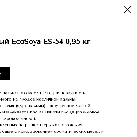
ый EcoSoya ES-54 0,95 кг
у
е пальмового масла. Это разновидность
нного из плодов масличной пальмы.
 семя (ядро пальмы), окруженное мягкой
 извлекается как из мякоти плода (пальмовое
моядровое масло).
вленных на рынке твердых восков для
 саше с использованием ароматических масел и