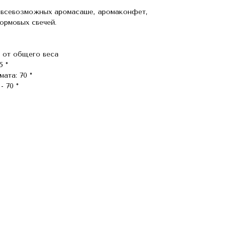
 всевозможных аромасаше, аромаконфет,
ормовых свечей.
% от общего веса
5 °
ата: 70 °
- 70 °