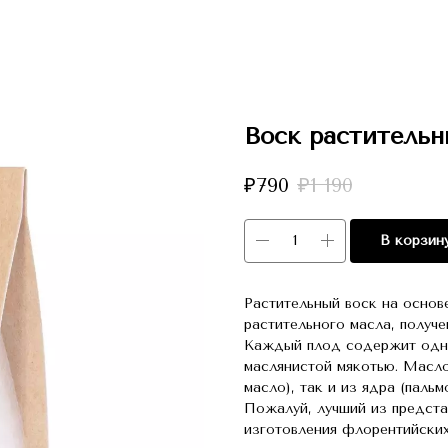
Воск растительн
₽
790
₽
1 190
В корзин
Растительный воск на основ
растительного масла, получе
Каждый плод содержит одно
маслянистой мякотью. Масло
масло), так и из ядра (паль
Пожалуй, лучший из предста
изготовления флорентийских